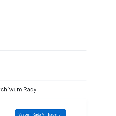
rchiwum Rady
System Rada VIII kadencji