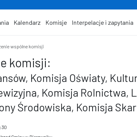
nia
Kalendarz
Komisje
Interpelacje i zapytania
enie wspólne komisji
e komisji:
ansów, Komisja Oświaty, Kultur
ewizyjna, Komisja Rolnictwa, 
ny Środowiska, Komisja Skarg
8:30
 Urząd Gminy w Bierzwniku