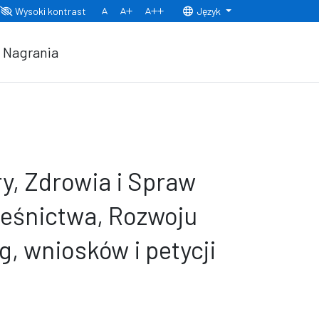
Wysoki kontrast
Język
Normalny rozmiar czcionki
Rozmiar czcionki 150%
Rozmiar czcionki 200%
Nagrania
y, Zdrowia i Spraw
Leśnictwa, Rozwoju
, wniosków i petycji