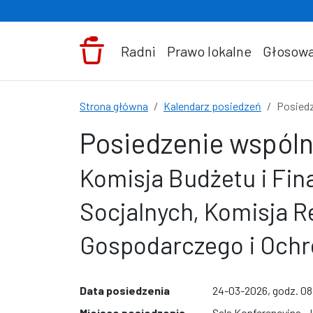
Przejdź do treści
Radni
Prawo lokalne
Głosowa
Strona główna
Kalendarz posiedzeń
Posiedz
Posiedzenie wspóln
Komisja Budżetu i Fin
Socjalnych, Komisja R
Gospodarczego i Ochro
Data posiedzenia
24-03-2026, godz. 0
Miejsce posiedzenia
Sala Konferencyjna -