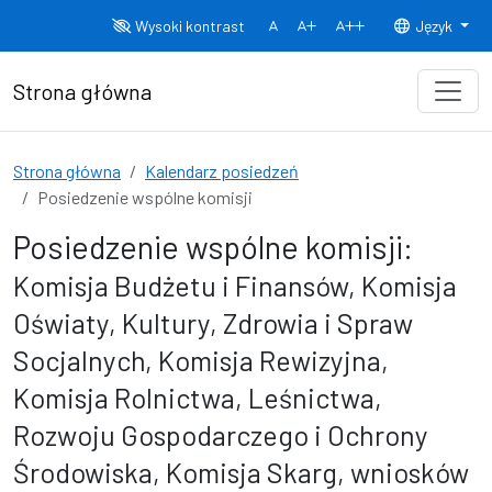
Przejdź do treści
Wysoki kontrast
Język
Normalny rozmiar czcionki
Rozmiar czcionki 150%
Rozmiar czcionki
Strona główna
Strona główna
Kalendarz posiedzeń
Posiedzenie wspólne komisji
Posiedzenie wspólne komisji:
Komisja Budżetu i Finansów, Komisja
Oświaty, Kultury, Zdrowia i Spraw
Socjalnych, Komisja Rewizyjna,
Komisja Rolnictwa, Leśnictwa,
Rozwoju Gospodarczego i Ochrony
Środowiska, Komisja Skarg, wniosków