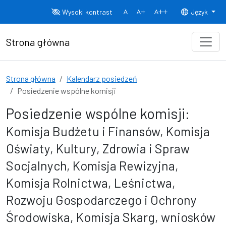
Przejdź do treści
Wysoki kontrast
Język
Normalny rozmiar czcionki
Rozmiar czcionki 150%
Rozmiar czcionki
Strona główna
Strona główna
Kalendarz posiedzeń
Posiedzenie wspólne komisji
Posiedzenie wspólne komisji:
Komisja Budżetu i Finansów, Komisja
Oświaty, Kultury, Zdrowia i Spraw
Socjalnych, Komisja Rewizyjna,
Komisja Rolnictwa, Leśnictwa,
Rozwoju Gospodarczego i Ochrony
Środowiska, Komisja Skarg, wniosków