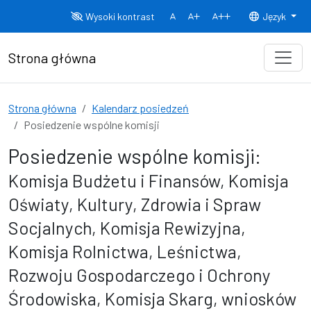
Przejdź do treści
Wysoki kontrast
Język
Normalny rozmiar czcionki
Rozmiar czcionki 150%
Rozmiar czcionki
Strona główna
Strona główna
Kalendarz posiedzeń
Posiedzenie wspólne komisji
Posiedzenie wspólne komisji:
Komisja Budżetu i Finansów, Komisja
Oświaty, Kultury, Zdrowia i Spraw
Socjalnych, Komisja Rewizyjna,
Komisja Rolnictwa, Leśnictwa,
Rozwoju Gospodarczego i Ochrony
Środowiska, Komisja Skarg, wniosków