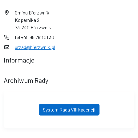
Gmina Bierzwnik
Kopernika 2,
73-240 Bierzwnik
tel +48 95 768 01 30
urzad@bierzwnik.pl
Informacje
Archiwum Rady
System Rada VIII kadencji