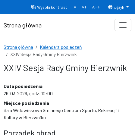
Przejdź do treści
Wysoki kontrast
Język
Normalny rozmiar czcionki
Rozmiar czcionki 150%
Rozmiar czcionki
Strona główna
Strona główna
Kalendarz posiedzeń
XXIV Sesja Rady Gminy Bierzwnik
XXIV Sesja Rady Gminy Bierzwnik
Data posiedzenia
26-03-2026, godz. 10:00
Miejsce posiedzenia
Sala Widowiskowa Gminnego Centrum Sportu, Rekreacji i
Kultury w Bierzwniku
Porządek obrad