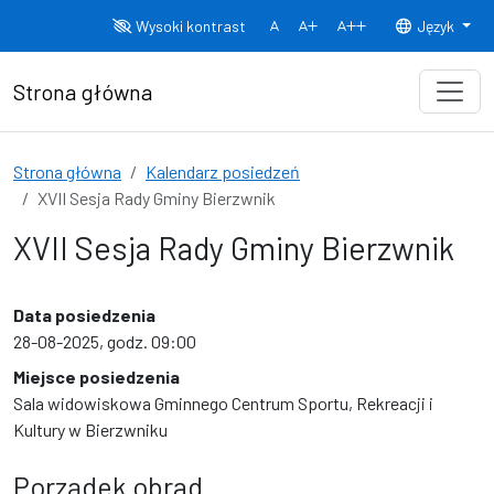
Przejdź do treści
Wysoki kontrast
Język
Normalny rozmiar czcionki
Rozmiar czcionki 150%
Rozmiar czcionki
Strona główna
Strona główna
Kalendarz posiedzeń
XVII Sesja Rady Gminy Bierzwnik
XVII Sesja Rady Gminy Bierzwnik
Data posiedzenia
28-08-2025, godz. 09:00
Miejsce posiedzenia
Sala widowiskowa Gminnego Centrum Sportu, Rekreacji i
Kultury w Bierzwniku
Porządek obrad