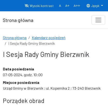
Przejdź do treści
Wysoki kontrast
Język
Normalny rozmiar czcionki
Rozmiar czcionki 150%
Rozmiar czcionki
Strona główna
Strona główna
Kalendarz posiedzeń
I Sesja Rady Gminy Bierzwnik
I Sesja Rady Gminy Bierzwnik
Data posiedzenia
07-05-2024, godz. 10:00
Miejsce posiedzenia
Urząd Gminy w Bierzwnik ; ul. Kopernika 2 ; 73-240 Bierzwnik
Porządek obrad